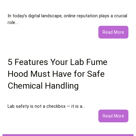
In today’s digital landscape, online reputation plays a crucial
role…
:
Read More
What
to
Expec
from
5 Features Your Lab Fume
Profe
Hood Must Have for Safe
Negat
Comm
Chemical Handling
Remo
Servi
Lab safety is not a checkbox — it is a…
:
Read More
5
Featu
Your