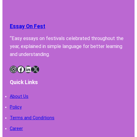
Lab
Fume
Hood
Essay On Fest
Must
Have
“Easy essays on festivals celebrated throughout the
for
year, explained in simple language for better learning
Safe
Chemi
and understanding.
Handl
Instagram
Facebook
LinkedIn
X
Quick Links
About Us
Policy
Terms and Conditions
Career