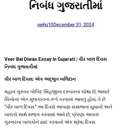
નિબંધ ગુજરાતીમાં
neihu10
December 31, 2024
Veer Bal Diwas Essay In Gujarati | વીર બાલ દિવસ
નિબંધ ગુજરાતીમાં
વીર બાળ દિવસ: એક અદ્ભુત બલિદાન
મહાન ગુરુવર ગોબિંદ સિંહજીના દરબારના ચોથા છે, જ્યારે
સિખોના એક મુલાકાતના રૂપે કરવામાં આવતું હોય, તે છે
“વીર બાળ દિવસ.” આ દિવસે આપણા સમાજના યુવાનો અને
બાલકો સાથે સજગ કરવામાં આવે છે, પ્રેરણા આપતાં
ગુરુવરના બાલકોને યાદ કરવાનો એક શ્રેષ્ઠ દિવસ.