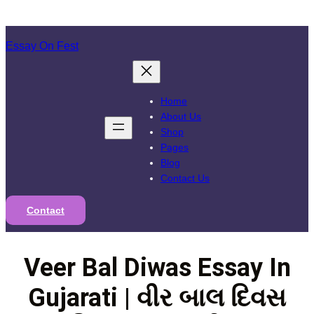
Skip
to
Essay On Fest
content
Home
About Us
Shop
Pages
Blog
Contact Us
Contact
Veer Bal Diwas Essay In
Gujarati | વીર બાલ દિવસ