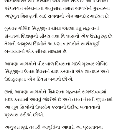
સાક્ષાત્કારને યાદ કરવાનો એક મૌન રાજ છે. આ દિવસની
પરંપરાગત સંરચનાના અનુસાર, તમારા બાળકોને ગુરુવરના
અદ્ભુત શિક્ષણની યાદ રાખવાનો એક શાનદાર માધ્યમ છે.
ગુરુવર ગોબિંદ સિંહજીના ચોથા એટલા વધુ મહત્વનાં
સંગતનાં શિક્ષણનો સૌમ્ય તથા વિશ્વાસનો એક ઉદાહરણ છે.
તેમની અમૂલ્ય સિખોને આપણા બાળકોને સાર્થકપૂર્ણ
બનાવવાનો એક સૌમ્ય માધ્યમ છે.
આપણા બાળકોને વીર બાળ દિવસના મધ્યે ગુરુવર ગોબિંદ
સિંહજીના ઉત્તમ દિવસને યાદ કરવાનો એક શાનદાર અને
ઉદાહરણમાં એક દિવસ બનાવો છીએ.
છતાં, આપણા બાળકોને શિક્ષણના મહત્વને સમજાવવામાં
મદદ કરવામાં આવવું જોઈએ છે અને તેમને તેમની જીવનમાં
આ મૂળ સિખોનો ઉપયોગ કરવાનો ઉદ્દીષ્ટ બનાવવાનો
પ્રયાસ કરીએ છીએ.
અનુક્રમણાં, તમારી આવૃત્તિના આધારે, આ પ્રસ્તાવના