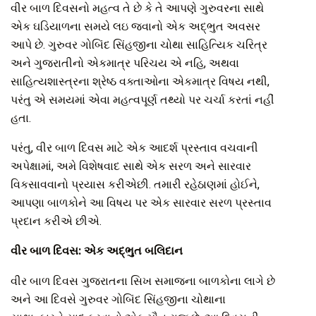
વીર બાળ દિવસનો મહત્વ તે છે કે તે આપણે ગુરુવરના સાથે
એક ઘડિયાળના સમયે લઇ જવાનો એક અદ્ભુત અવસર
આપે છે. ગુરુવર ગોબિંદ સિંહજીના ચોથા સાહિત્યિક ચરિત્ર
અને ગુજરાતીનો એકમાત્ર પરિચય એ નહિ, અથવા
સાહિત્યશાસ્ત્રના શ્રેષ્ઠ વક્તાઓના એકમાત્ર વિષય નથી,
પરંતુ એ સમયમાં એવા મહત્વપૂર્ણ તથ્યો પર ચર્ચા કરતાં નહીં
હતા.
પરંતુ, વીર બાળ દિવસ માટે એક આદર્શ પ્રસ્તાવ વચવાની
અપેક્ષામાં, અમે વિશેષવાદ સાથે એક સરળ અને સારવાર
વિકસાવવાનો પ્રયાસ કરીએછી. તમારી રહેઠાણમાં હોઈને,
આપણા બાળકોને આ વિષય પર એક સારવાર સરળ પ્રસ્તાવ
પ્રદાન કરીએ છીએ.
વીર બાળ દિવસ: એક અદ્ભુત બલિદાન
વીર બાળ દિવસ ગુજરાતના સિખ સમાજના બાળકોના લાગે છે
અને આ દિવસે ગુરુવર ગોબિંદ સિંહજીના ચોથાના